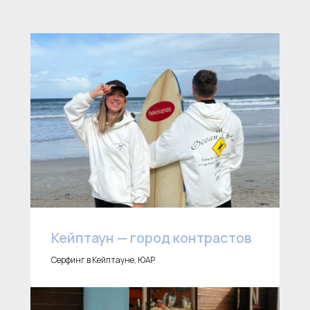
Кейптаун — город контрастов
Серфинг в Кейптауне, ЮАР