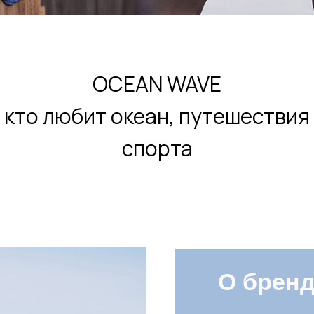
OCEAN WAVE
, кто любит океан, путешествия
спорта
О бренде
Каждая коллекция бренда 
новую страну или на новый
окунуться в атмосферу эк
спорта.