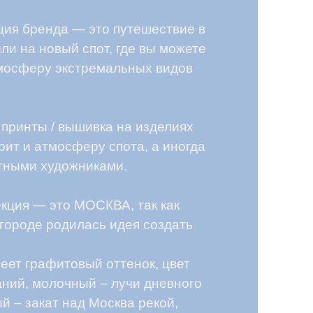
ышивка на изделиях
феру спота, а иногда
жниками.
 МОСКВА, так как
илась идея создать
вый оттенок, цвет
ный – лучи дневного
ад Москва рекой,
 с катера или
ром. И именно в этих
 коллекции.
т историю бренда и