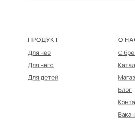
ПРОДУКТ
О НА
Для нее
О бр
Для него
Катал
Для детей
Мага
Блог
Конт
Вакан