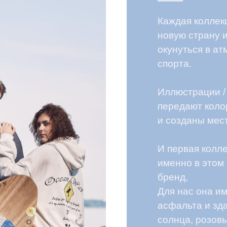
Иллюстрации / принты / в
передают колорит и атмос
и созданы местными худо
И первая коллекция — это
именно в этом городе род
бренд,
Для нас она имеет графито
асфальта и зданий, молоч
солнца, розовый – закат н
которым можно любоваться
катаясь на вейксерфе вече
цветах выполнены изделия
Каждый принт рассказывае
его философию.