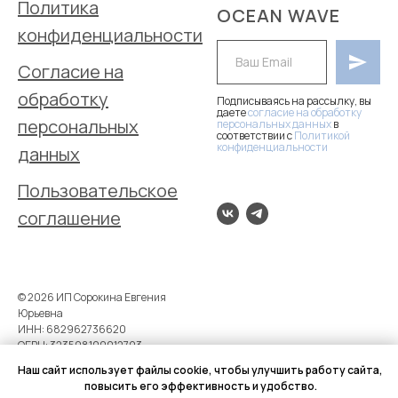
Политика
OCEAN WAVE
конфиденциальности
Согласие на
обработку
Подписываясь на рассылку, вы
даете
согласие на обработку
персональных
персональных данных
в
соответствии с
Политикой
конфиденциальности
, а так же
данных
на получение маркетинговых и
рекламных рассылок.
Пользовательское
соглашение
© 2026 ИП Сорокина Евгения
Юрьевна
ИНН: 682962736620
ОГРН: 323508100012793
Наш сайт использует файлы cookie, чтобы улучшить работу сайта,
повысить его эффективность и удобство.